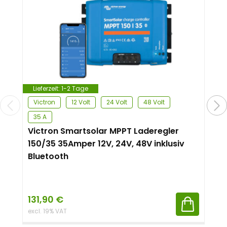
Lieferzeit:
1-2 Tage
Victron
12 Volt
24 Volt
48 Volt
35 A
Victron Smartsolar MPPT Laderegler
150/35 35Amper 12V, 24V, 48V inklusiv
Bluetooth
131,90
€
excl. 19% VAT