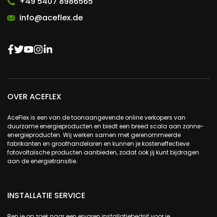
+49 5407 8986565
info@aceflex.de
OVER ACEFLEX
AceFlex is een van de toonaangevende online verkopers van
duurzame energieproducten en biedt een breed scala aan zonne-
energieproducten. Wij werken samen met gerenommeerde
fabrikanten en groothandelaren en kunnen je kosteneffectieve
fotovoltaïsche producten aanbieden, zodat ook jij kunt bijdragen
aan de energietransitie.
INSTALLATIE SERVICE
Ben je op zoek naar een ervaren installatiebedrijf voor je