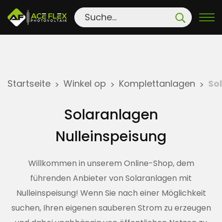
S
Startseite
Winkel op
Komplettanlagen
So
>
>
>
k
i
Solaranlagen
p
t
Nulleinspeisung
o
c
Willkommen in unserem Online-Shop, dem
o
führenden Anbieter von Solaranlagen mit
n
Nulleinspeisung! Wenn Sie nach einer Möglichkeit
t
suchen, Ihren eigenen sauberen Strom zu erzeugen
e