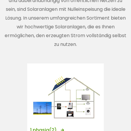
und dabei unabhängig von öffentlichen Netzen zu
n
sein, sind Solaranlagen mit Nulleinspeisung die ideale
t
Lösung. In unserem umfangreichen Sortiment bieten
wir hochwertige Solaranlagen, die es Ihnen
ermöglichen, den erzeugten Strom vollständig selbst
zu nutzen.
1 phasig
(2)