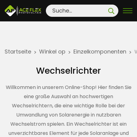
S
Startseite
Winkel op
Einzelkomponenten
>
>
>
k
i
Wechselrichter
p
t
Willkommen in unserem Online-Shop! Hier finden Sie
o
eine große Auswahl an hochwertigen
c
Wechselrichtern, die eine wichtige Rolle bei der
o
n
Umwandlung von Solarenergie in nutzbaren
t
Wechselstrom spielen. Ein Wechselrichter ist ein
e
unverzichtbares Element für jede Solaranlage und