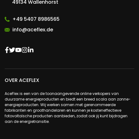
49134 Wallenhorst
+49 5407 8986565
info@aceflex.de
OVER ACEFLEX
AceFlex is een van de toonaangevende online verkopers van
duurzame energieproducten en biedt een breed scala aan zonne-
energieproducten. Wij werken samen met gerenommeerde
fabrikanten en groothandelaren en kunnen je kosteneffectieve
fotovoltaïsche producten aanbieden, zodat ook jij kunt bijdragen
aan de energietransitie.