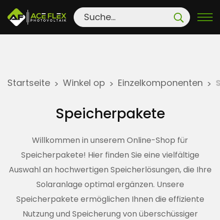
S
Startseite
Winkel op
Einzelkomponenten
>
>
>
k
i
Speicherpakete
p
t
Willkommen in unserem Online-Shop für
o
Speicherpakete! Hier finden Sie eine vielfältige
c
Auswahl an hochwertigen Speicherlösungen, die Ihre
o
n
Solaranlage optimal ergänzen. Unsere
t
Speicherpakete ermöglichen Ihnen die effiziente
e
Nutzung und Speicherung von überschüssiger