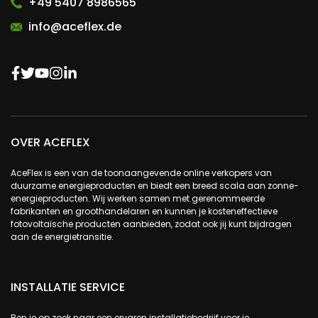
+49 5407 8986565
info@aceflex.de
OVER ACEFLEX
AceFlex is een van de toonaangevende online verkopers van
duurzame energieproducten en biedt een breed scala aan zonne-
energieproducten. Wij werken samen met gerenommeerde
fabrikanten en groothandelaren en kunnen je kosteneffectieve
fotovoltaïsche producten aanbieden, zodat ook jij kunt bijdragen
aan de energietransitie.
INSTALLATIE SERVICE
Ben je op zoek naar een ervaren installatiebedrijf voor je