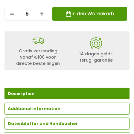
In den Warenkorb
K
2
S
I
N
G
L
Gratis verzending
E
14 dagen geld-
vanaf €100 voor
R
terug-garantie
directe bestellingen
A
I
L
6
3
;
Description
6
,
1
Additional information
0
M
Datenblätter und Handbücher
Q
U