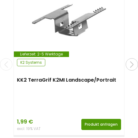
Lieferzeit:
2-5 Werktage
K2 Systems
KK2 TerraGrif K2MI Landscape/Portrait
1,99
€
Produkt anfragen
excl. 19% VAT