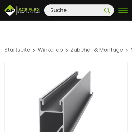
S
Startseite
Winkel op
Zubehör & Montage
>
>
>
k
i
p
t
o
c
o
n
t
e