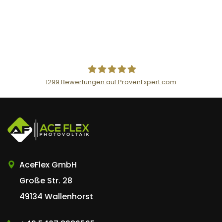
1299
Bewertungen auf ProvenExpert.com
AceFlex GmbH
AceFlex GmbH
Große Str. 28
49134 Wallenhorst