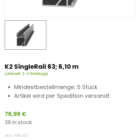
n
t
K2 SingleRail 63; 6,10 m
Lieferzeit:
2-3 Werktage
Mindestbestellmenge: 5 Stück
Artikel wird per Spedition versandt
76,99
€
39 in stock
excl. 19% VAT