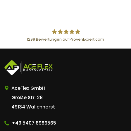
1299
Bewertungen auf ProvenExpert.com
AceFlex GmbH
AceFlex GmbH
Große Str. 28
49134 Wallenhorst
+49 5407 8986565