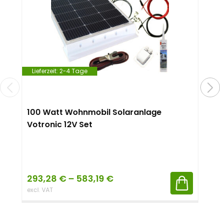
Lieferzeit:
2-4 Tage
100 Watt Wohnmobil Solaranlage
Votronic 12V Set
293,28
€
–
583,19
€
excl. VAT