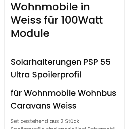
L
Wohnmobile in
F
Ü
Weiss für 100Watt
R
W
O
Module
H
N
M
O
B
I
Solarhalterungen PSP 55
L
E
Ultra Spoilerprofil
I
N
W
E
für Wohnmobile Wohnbus
I
S
Caravans Weiss
S
F
Ü
Set bestehend aus 2 Stück
R
1