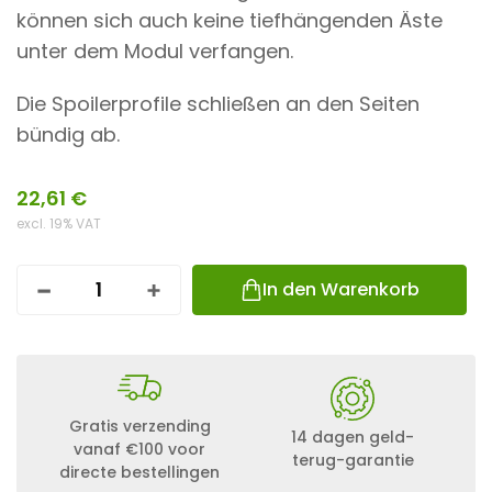
können sich auch keine tiefhängenden Äste
unter dem Modul verfangen.
Die Spoilerprofile schließen an den Seiten
bündig ab.
22,61
€
excl. 19% VAT
In den Warenkorb
S
O
L
A
R
H
A
Gratis verzending
L
14 dagen geld-
vanaf €100 voor
T
terug-garantie
directe bestellingen
E