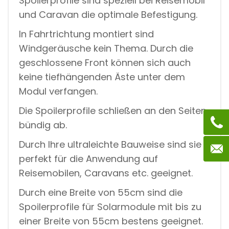
Spoilerprofile sind speziell bei Reisemobil
0
und Caravan die optimale Befestigung.
0
W
A
In Fahrtrichtung montiert sind
T
Windgeräusche kein Thema. Durch die
T
M
geschlossene Front können sich auch
O
keine tiefhängenden Äste unter dem
D
U
Modul verfangen.
L
E
Die Spoilerprofile schließen an den Seiten
Q
bündig ab.
U
A
N
Durch Ihre ultraleichte Bauweise sind sie
T
perfekt für die Anwendung auf
I
T
Reisemobilen, Caravans etc. geeignet.
Y
Durch eine Breite von 55cm sind die
Spoilerprofile für Solarmodule mit bis zu
einer Breite von 55cm bestens geeignet.