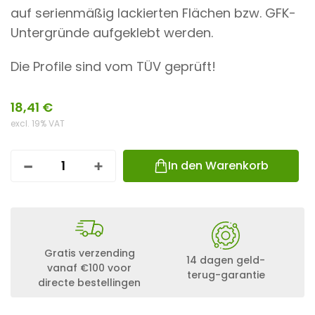
auf serienmäßig lackierten Flächen bzw. GFK-
Untergründe aufgeklebt werden.
Die Profile sind vom TÜV geprüft!
18,41
€
excl. 19% VAT
In den Warenkorb
S
O
L
A
R
M
O
Gratis verzending
D
14 dagen geld-
vanaf €100 voor
U
terug-garantie
directe bestellingen
L
H
A