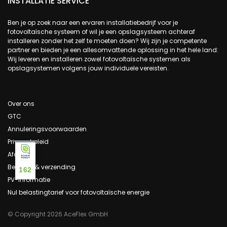
INSTALLATIE SERVICE
Ben je op zoek naar een ervaren installatiebedrijf voor je
fotovoltaïsche systeem of wil je een opslagsysteem achteraf
installeren zonder het zelf te moeten doen? Wij zijn je competente
partner en bieden je een allesomvattende oplossing in het hele land:
Wij leveren en installeren zowel fotovoltaïsche systemen als
opslagsystemen volgens jouw individuele vereisten.
Over ons
GTC
Annuleringsvoorwaarden
Privacybeleid
Afdruk
Betaling & verzending
162
PV-informatie
Nul belastingtarief voor fotovoltaïsche energie
© Copyright 2026 AceFlex GmbH