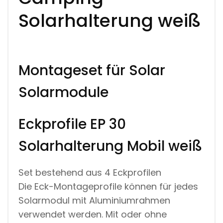
I
Solarhalterung weiß
L
C
A
M
P
I
Montageset für Solar
N
G
Solarmodule
S
O
L
A
Eckprofile EP 30
R
H
Solarhalterung Mobil weiß
A
L
T
E
Set bestehend aus 4 Eckprofilen
R
Die Eck-Montageprofile können für jedes
U
N
Solarmodul mit Aluminiumrahmen
G
verwendet werden. Mit oder ohne
W
E