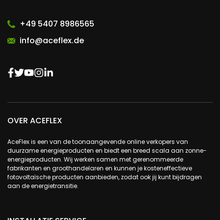
+49 5407 8986565
info@aceflex.de
OVER ACEFLEX
AceFlex is een van de toonaangevende online verkopers van
duurzame energieproducten en biedt een breed scala aan zonne-
energieproducten. Wij werken samen met gerenommeerde
fabrikanten en groothandelaren en kunnen je kosteneffectieve
fotovoltaïsche producten aanbieden, zodat ook jij kunt bijdragen
aan de energietransitie.