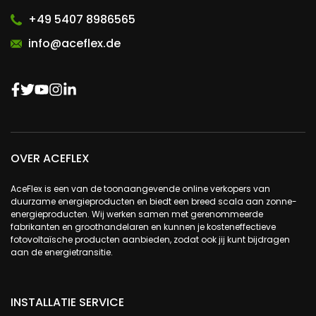
+49 5407 8986565
info@aceflex.de
OVER ACEFLEX
AceFlex is een van de toonaangevende online verkopers van
duurzame energieproducten en biedt een breed scala aan zonne-
energieproducten. Wij werken samen met gerenommeerde
fabrikanten en groothandelaren en kunnen je kosteneffectieve
fotovoltaïsche producten aanbieden, zodat ook jij kunt bijdragen
aan de energietransitie.
INSTALLATIE SERVICE