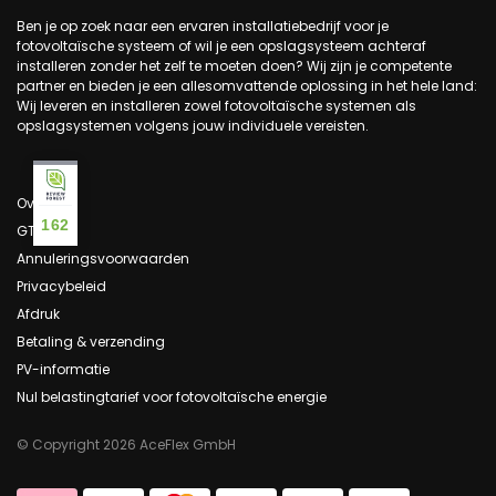
Ben je op zoek naar een ervaren installatiebedrijf voor je
fotovoltaïsche systeem of wil je een opslagsysteem achteraf
installeren zonder het zelf te moeten doen? Wij zijn je competente
partner en bieden je een allesomvattende oplossing in het hele land:
Wij leveren en installeren zowel fotovoltaïsche systemen als
opslagsystemen volgens jouw individuele vereisten.
Over ons
162
GTC
Annuleringsvoorwaarden
Privacybeleid
Afdruk
Betaling & verzending
PV-informatie
Nul belastingtarief voor fotovoltaïsche energie
© Copyright 2026 AceFlex GmbH