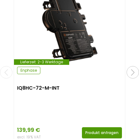
Lieferzeit:
2-3 Werktage
Enphase
IQ8HC-72-M-INT
139,99
€
Produkt anfragen
excl. 19% VAT