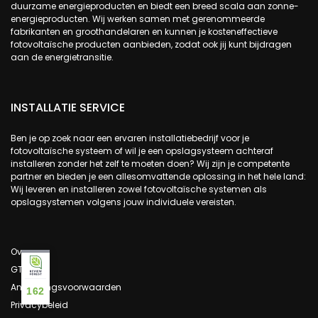
duurzame energieproducten en biedt een breed scala aan zonne-
energieproducten. Wij werken samen met gerenommeerde
fabrikanten en groothandelaren en kunnen je kosteneffectieve
fotovoltaïsche producten aanbieden, zodat ook jij kunt bijdragen
aan de energietransitie.
INSTALLATIE SERVICE
Ben je op zoek naar een ervaren installatiebedrijf voor je
fotovoltaïsche systeem of wil je een opslagsysteem achteraf
installeren zonder het zelf te moeten doen? Wij zijn je competente
partner en bieden je een allesomvattende oplossing in het hele land:
Wij leveren en installeren zowel fotovoltaïsche systemen als
opslagsystemen volgens jouw individuele vereisten.
Over ons
GTC
Annuleringsvoorwaarden
162
Privacybeleid