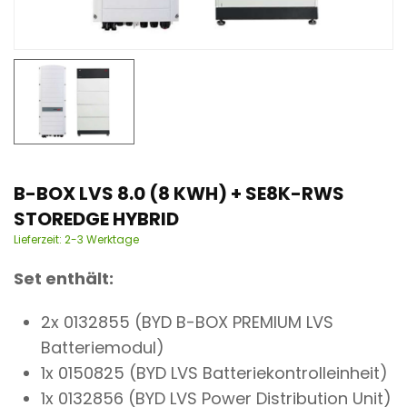
n
t
B-BOX LVS 8.0 (8 KWH) + SE8K-RWS
STOREDGE HYBRID
Lieferzeit:
2-3 Werktage
Set enthält:
2x 0132855 (BYD B-BOX PREMIUM LVS
Batteriemodul)
1x 0150825 (BYD LVS Batteriekontrolleinheit)
1x 0132856 (BYD LVS Power Distribution Unit)