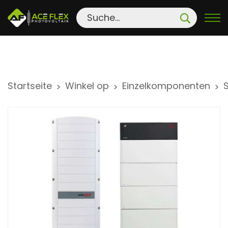
S
Startseite
Winkel op
Einzelkomponenten
>
>
>
k
i
p
t
o
c
o
n
t
e