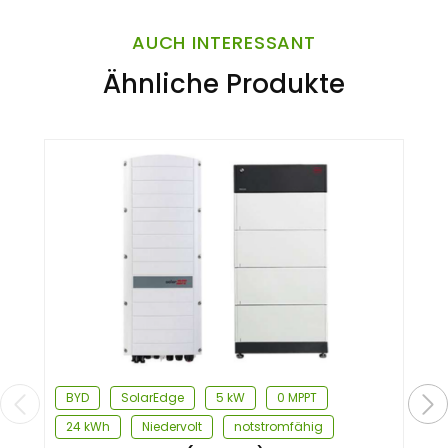
AUCH INTERESSANT
Ähnliche Produkte
BYD
SolarEdge
5 kW
0 MPPT
24 kWh
Niedervolt
notstromfähig