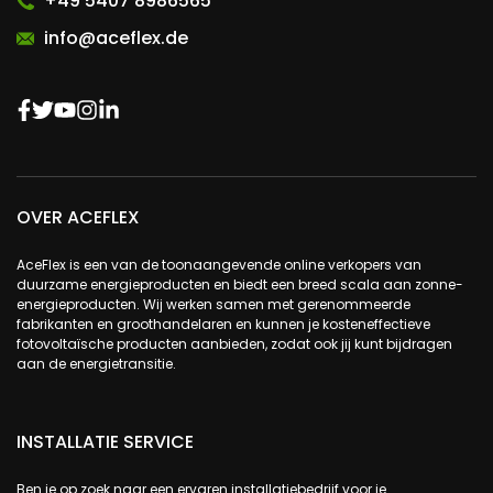
+49 5407 8986565
info@aceflex.de
OVER ACEFLEX
AceFlex is een van de toonaangevende online verkopers van
duurzame energieproducten en biedt een breed scala aan zonne-
energieproducten. Wij werken samen met gerenommeerde
fabrikanten en groothandelaren en kunnen je kosteneffectieve
fotovoltaïsche producten aanbieden, zodat ook jij kunt bijdragen
aan de energietransitie.
INSTALLATIE SERVICE
Ben je op zoek naar een ervaren installatiebedrijf voor je