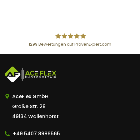
1299
Bewertungen auf ProvenExpert.com
AceFlex GmbH
AceFlex GmbH
Große Str. 28
49134 Wallenhorst
+49 5407 8986565