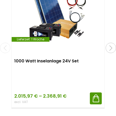
Lieferzeit:
1 Woche
1000 Watt Inselanlage 24V Set
2.015,97
€
–
2.368,91
€
excl. VAT