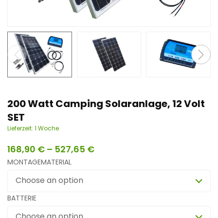
n
t
200 Watt Camping Solaranlage, 12 Volt
SET
Lieferzeit:
1 Woche
168,90
€
–
527,65
€
MONTAGEMATERIAL
Choose an option
BATTERIE
Choose an option