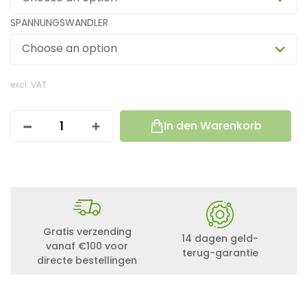
SPANNUNGSWANDLER
Choose an option
excl. VAT
In den Warenkorb
2
0
0
W
A
T
T
C
A
Gratis verzending
14 dagen geld-
M
vanaf €100 voor
terug-garantie
P
directe bestellingen
I
N
G
S