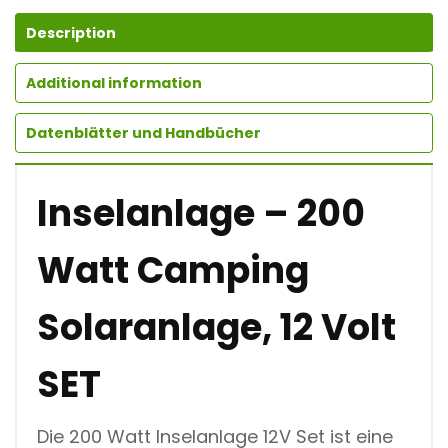
O
L
Description
A
R
Additional information
A
N
L
Datenblätter und Handbücher
A
G
E
,
Inselanlage – 200
1
2
V
Watt Camping
O
L
T
Solaranlage, 12 Volt
S
E
T
SET
Q
U
A
N
Die 200 Watt Inselanlage 12V Set ist eine
T