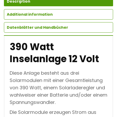
G
Description
E
1
Additional information
2
V
O
Datenblätter und Handbücher
L
T
Q
390 Watt
U
A
N
Inselanlage 12 Volt
T
I
T
Y
Diese Anlage besteht aus drei
Solarmodulen mit einer Gesamtleistung
von 390 Watt, einem Solarladeregler und
wahlweiser einer Batterie und/oder einem
Spannungswandler.
Die Solarmodule erzeugen Strom aus