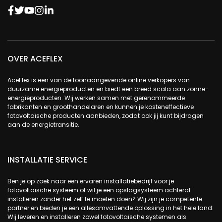
OVER ACEFLEX
AceFlex is een van de toonaangevende online verkopers van
duurzame energieproducten en biedt een breed scala aan zonne-
energieproducten. Wij werken samen met gerenommeerde
fabrikanten en groothandelaren en kunnen je kosteneffectieve
fotovoltaïsche producten aanbieden, zodat ook jij kunt bijdragen
aan de energietransitie.
INSTALLATIE SERVICE
Ben je op zoek naar een ervaren installatiebedrijf voor je
fotovoltaïsche systeem of wil je een opslagsysteem achteraf
installeren zonder het zelf te moeten doen? Wij zijn je competente
partner en bieden je een allesomvattende oplossing in het hele land:
Wij leveren en installeren zowel fotovoltaïsche systemen als