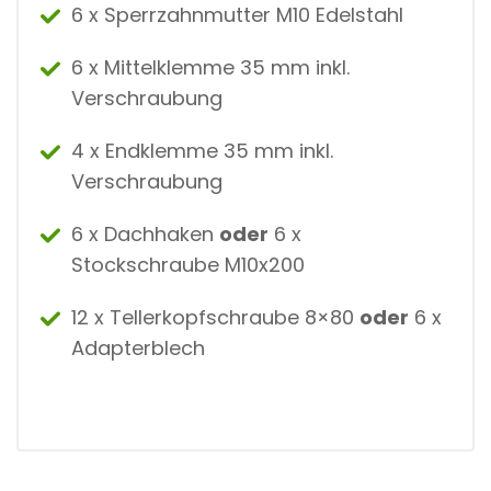
6 x Sperrzahnmutter M10 Edelstahl
6 x Mittelklemme 35 mm inkl.
Verschraubung
4 x Endklemme 35 mm inkl.
Verschraubung
6 x Dachhaken
oder
6 x
Stockschraube M10x200
12 x Tellerkopfschraube 8×80
oder
6 x
Adapterblech