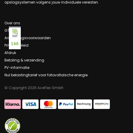
opslagsystemen volgens jouw individuele vereisten.
Over ons
GTC
Annuleringsvoorwaarden
160
Privacybeleid
Afdruk
Betaling & verzending
PV-informatie
Nul belastingtarief voor fotovoltaïsche energie
© Copyright 2026 AceFlex GmbH