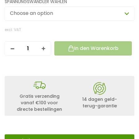
SPANNUNGSWANDLER WÄHLEN
Choose an option
excl. VAT
In den Warenkorb
3
9
0
W
A
T
T
I
N
Gratis verzending
14 dagen geld-
S
vanaf €100 voor
terug-garantie
E
directe bestellingen
L
A
N
L
A