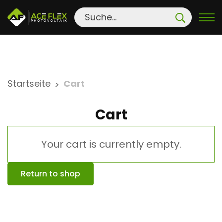
S
Startseite
Cart
>
k
i
Cart
p
t
Your cart is currently empty.
o
c
o
Return to shop
n
t
e