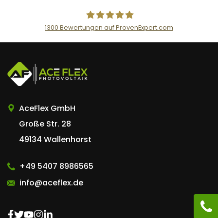
n
t
1300
Bewertungen auf ProvenExpert.com
AceFlex GmbH
AceFlex GmbH
Große Str. 28
49134 Wallenhorst
+49 5407 8986565
info@aceflex.de