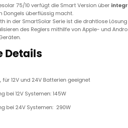
R
solar 75/10 verfügt die Smart Version über
integr
1
2
h Dongels überflüssig macht.
V
th in der SmartSolar Serie ist die drahtlose Lösun
O
D
isieren des Reglers mithilfe von Apple- und Andr
E
Geräten.
R
2
4
 Details
V
I
N
K
L
U
 für 12V und 24V Batterien geeignet
S
I
ng bei 12V Systemen: 145W
V
B
L
ung bei 24V Systemen: 290W
U
E
T
O