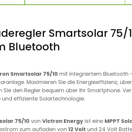
M
P
P
T
L
A
deregler Smartsolar 75/1
D
E
m Bluetooth
R
E
G
L
E
R
ron Smartsolar 75/10
mit integriertem Bluetooth 
7
5
laranlage. Maximieren Sie die Energieeffizienz, üb
/
n Sie den Regler bequem über Ihr Smartphone. Vert
1
0
 und effiziente Solartechnologie.
1
0
A
M
olar 75/10
von
Victron Energy
ist eine
MPPT Sola
P
E
estrom zum aufladen von
12 Volt
und 24 Volt Batte