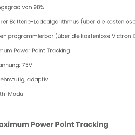
O
ungsgrad von 98%
T
H
Q
rer Batterie-Ladealgorithmus (über die kostenlos
U
A
N
en programmierbar (über die kostenlose Victron 
T
I
imum Power Point Tracking
T
Y
annung: 75V
ehrstufig, adaptiv
ooth-Modu
Maximum Power Point Tracking