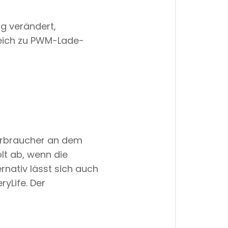
g verändert,
leich zu PWM-Lade-
verbraucher an dem
lt ab, wenn die
nativ lässt sich auch
yLife. Der