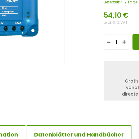
Lieferzeit:
1-2 Tage
54,10
€
excl. 19% VAT
V
I
C
T
R
O
N
Gratis
S
vanaf
M
directe
A
R
T
S
O
L
A
mation
Datenblätter und Handbücher
R