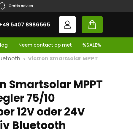
Gratis advies
+49 5407 8986565
log
Neem contact op met
%SALE%
luetooth
Victron Smartsolar MPPT
>
on Smartsolar MPPT
gler 75/10
er 12V oder 24V
iv Bluetooth