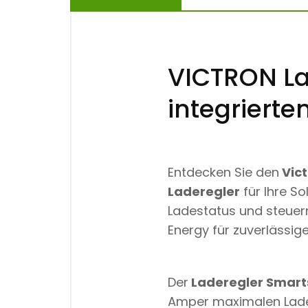
VICTRON La
integrierte
Entdecken Sie den
Vict
Laderegler
für Ihre So
Ladestatus und steuer
Energy für zuverlässige
Der
Laderegler Smarts
Amper maximalen Lad