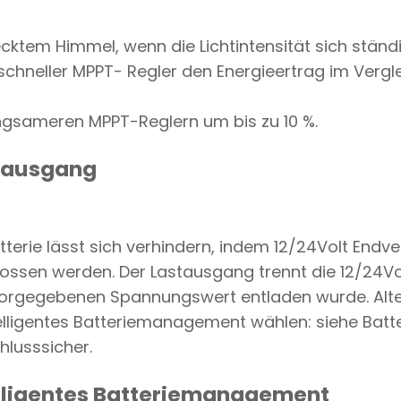
ktem Himmel, wenn die Lichtintensität sich ständi
 schneller MPPT- Regler den Energieertrag im Verg
angsameren MPPT-Reglern um bis zu 10 %.
stausgang
atterie lässt sich verhindern, indem 12/24Volt End
ssen werden. Der Lastausgang trennt die 12/24Vo
 vorgegebenen Spannungswert entladen wurde. Alter
telligentes Batteriemanagement wählen: siehe Batter
hlusssicher.
telligentes Batteriemanagement