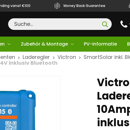
ending vanaf €100
Money Back Guarantee
en
Zubehör & Montage
PV-informatie
B
nenten
Laderegler
Victron
SmartSolar inkl. B
>
>
>
4V inklusiv Bluetooth
Victr
Ladere
10Amp
inklus