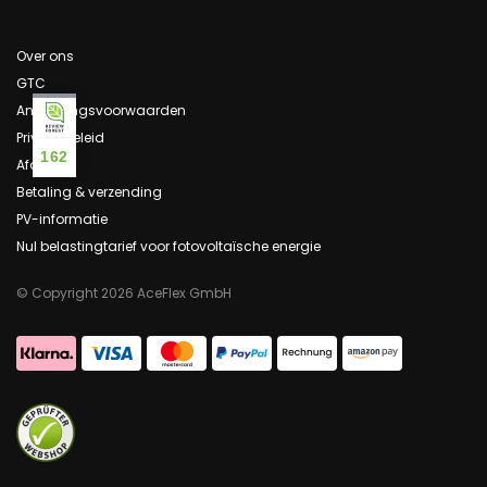
Over ons
GTC
Annuleringsvoorwaarden
Privacybeleid
162
Afdruk
Betaling & verzending
PV-informatie
Nul belastingtarief voor fotovoltaïsche energie
© Copyright 2026 AceFlex GmbH