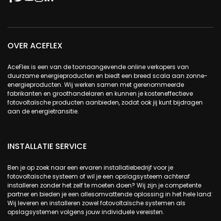
OVER ACEFLEX
AceFlex is een van de toonaangevende online verkopers van
duurzame energieproducten en biedt een breed scala aan zonne-
energieproducten. Wij werken samen met gerenommeerde
fabrikanten en groothandelaren en kunnen je kosteneffectieve
fotovoltaïsche producten aanbieden, zodat ook jij kunt bijdragen
aan de energietransitie.
INSTALLATIE SERVICE
Ben je op zoek naar een ervaren installatiebedrijf voor je
fotovoltaïsche systeem of wil je een opslagsysteem achteraf
installeren zonder het zelf te moeten doen? Wij zijn je competente
partner en bieden je een allesomvattende oplossing in het hele land:
Wij leveren en installeren zowel fotovoltaïsche systemen als
opslagsystemen volgens jouw individuele vereisten.