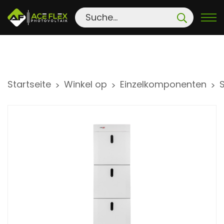
S
Startseite
Winkel op
Einzelkomponenten
>
>
>
k
i
p
t
o
c
o
n
t
e