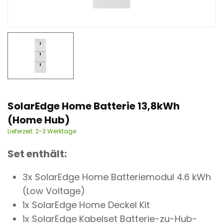
n
t
SolarEdge Home Batterie 13,8kWh
(Home Hub)
Lieferzeit:
2-3 Werktage
Set enthält:
3x SolarEdge Home Batteriemodul 4.6 kWh
(Low Voltage)
1x
SolarEdge Home Deckel Kit
1x SolarEdge Kabelset Batterie-zu-Hub-