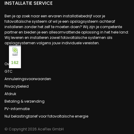
INSTALLATIE SERVICE
Ben je op zoek naar een ervaren installatiebedrijf voor je
fotovoltaïsche systeem of wil je een opslagsysteem achteraf
installeren zonder het zelf te moeten doen? Wij zijn je competente
partner en bieden je een allesomvattende oplossing in het hele land:
Wij leveren en installeren zowel fotovoltaïsche systemen als
opslagsystemen volgens jouw individuele vereisten.
162
Over ons
GTC
Annuleringsvoorwaarden
Privacybeleid
Afdruk
Betaling & verzending
PV-informatie
Nul belastingtarief voor fotovoltaïsche energie
© Copyright 2026 AceFlex GmbH