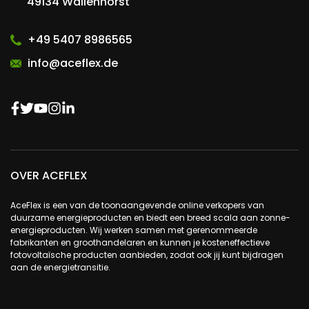
49134 Wallenhorst
+49 5407 8986565
info@aceflex.de
OVER ACEFLEX
AceFlex is een van de toonaangevende online verkopers van
duurzame energieproducten en biedt een breed scala aan zonne-
energieproducten. Wij werken samen met gerenommeerde
fabrikanten en groothandelaren en kunnen je kosteneffectieve
fotovoltaïsche producten aanbieden, zodat ook jij kunt bijdragen
aan de energietransitie.