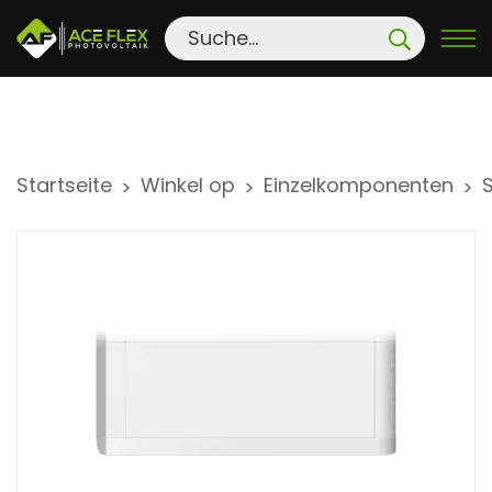
S
Startseite
Winkel op
Einzelkomponenten
>
>
>
k
i
p
t
o
c
o
n
t
e