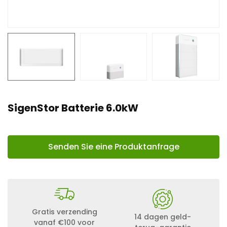
n
t
SigenStor Batterie 6.0kW
Senden Sie eine Produktanfrage
Gratis verzending
14 dagen geld-
vanaf €100 voor