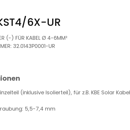
KST4/6X-UR
 (-) FÜR KABEL Ø 4-6MM²
MER: 32.0143P0001-UR
tionen
zelteil (inklusive Isolierteil), für z.B. KBE Solar Ka
hraubung: 5,5-7,4 mm