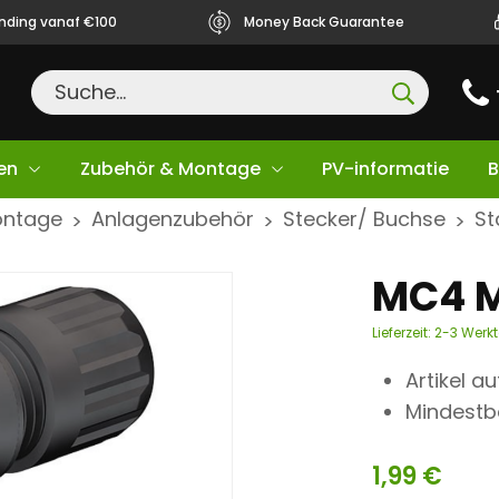
ending vanaf €100
Money Back Guarantee
en
Zubehör & Montage
PV-informatie
B
ontage
Anlagenzubehör
Stecker/ Buchse
St
>
>
>
MC4 M
Lieferzeit:
2-3 Werk
Artikel a
Mindestb
1,99
€