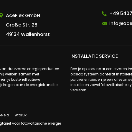
AceFlex GmbH
+49 5407
AceFlex GmbH
info@ace
Große Str. 28
49134 Wallenhorst
INSTALLATIE SERVICE
s van duurzame energieproducten
Ben je op zoek naar een ervaren ins
 Wij werken samen met
opslagsysteem achteraf installere
n je kosteneffectieve
partner en bieden je een allesomva
ijdragen aan de energietransitie.
installeren zowel fotovoltaïsche 
vereisten.
eleid
Afdruk
gtarief voor fotovoltaïsche energie