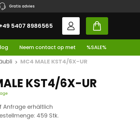
Gratis advies
+49 5407 8986565
log
Neem contact op met
%SALE%
äubli
MC4 MALE KST4/6X-UR
>
ALE KST4/6X-UR
tage
uf Anfrage erhältlich
estellmenge: 459 Stk.