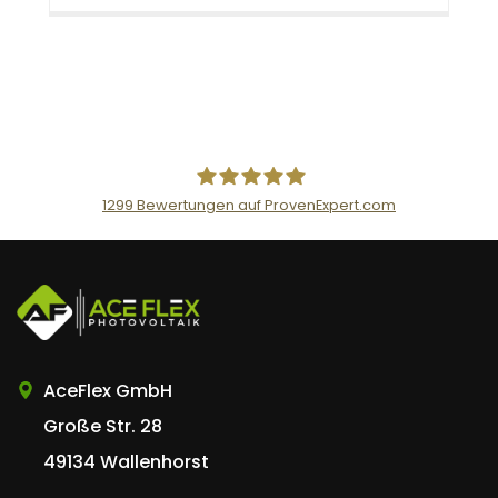
1299
Bewertungen auf ProvenExpert.com
AceFlex GmbH
AceFlex GmbH
Große Str. 28
49134 Wallenhorst