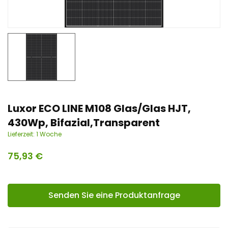
n
t
Luxor ECO LINE M108 Glas/Glas HJT,
430Wp, Bifazial,Transparent
Lieferzeit:
1 Woche
75,93
€
Senden Sie eine Produktanfrage