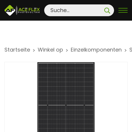
S
Startseite
Winkel op
Einzelkomponenten
>
>
>
k
i
p
t
o
c
o
n
t
e