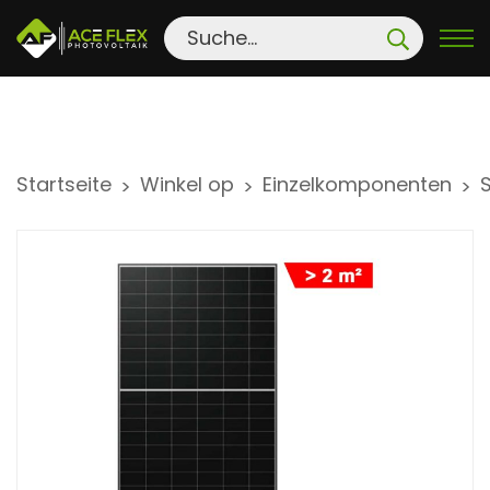
S
Startseite
Winkel op
Einzelkomponenten
>
>
>
k
i
p
t
o
c
o
n
t
e