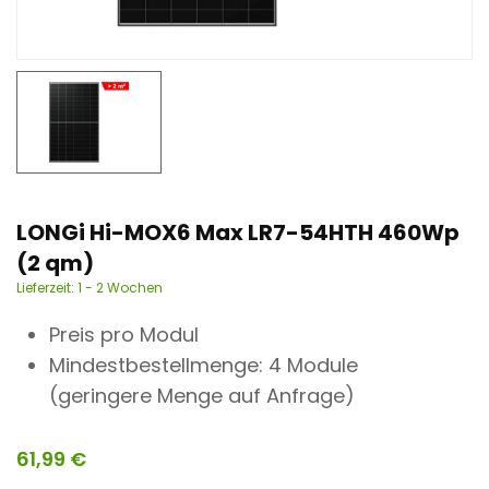
n
t
LONGi Hi-MOX6 Max LR7-54HTH 460Wp
(2 qm)
Lieferzeit:
1 - 2 Wochen
Preis pro Modul
Mindestbestellmenge: 4 Module
(geringere Menge auf Anfrage)
61,99
€