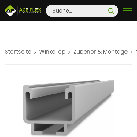
S
Startseite
Winkel op
Zubehör & Montage
>
>
>
k
i
p
t
o
c
o
n
t
e