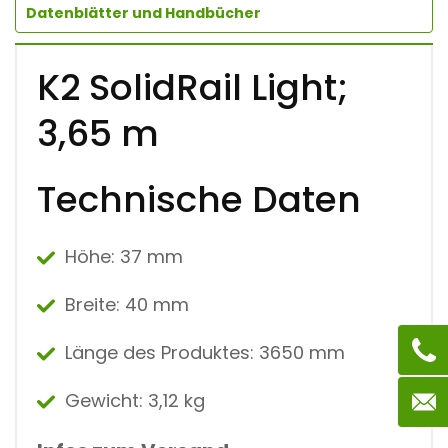
Datenblätter und Handbücher
5
M
Q
U
K2 SolidRail Light;
A
N
3,65 m
T
I
T
Y
Technische Daten
Höhe: 37 mm
Breite:
40 mm
Länge des Produktes: 3650 mm
Gewicht: 3,12 kg