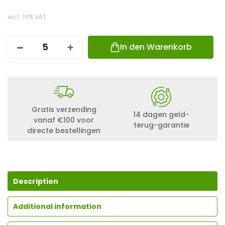
excl. 19% VAT
In den Warenkorb
K
2
S
O
L
I
D
Gratis verzending
R
14 dagen geld-
vanaf €100 voor
A
terug-garantie
directe bestellingen
I
L
L
I
G
H
Description
T
;
3
Additional information
,
6