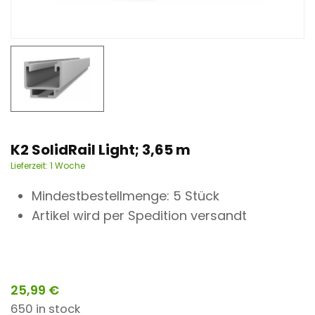
n
t
K2 SolidRail Light; 3,65 m
Lieferzeit:
1 Woche
Mindestbestellmenge: 5 Stück
Artikel wird per Spedition versandt
25,99
€
650 in stock