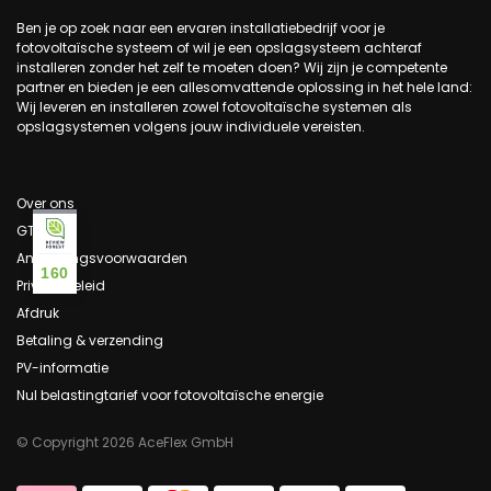
Ben je op zoek naar een ervaren installatiebedrijf voor je
fotovoltaïsche systeem of wil je een opslagsysteem achteraf
installeren zonder het zelf te moeten doen? Wij zijn je competente
partner en bieden je een allesomvattende oplossing in het hele land:
Wij leveren en installeren zowel fotovoltaïsche systemen als
opslagsystemen volgens jouw individuele vereisten.
Over ons
GTC
Annuleringsvoorwaarden
160
Privacybeleid
Afdruk
Betaling & verzending
PV-informatie
Nul belastingtarief voor fotovoltaïsche energie
© Copyright 2026 AceFlex GmbH