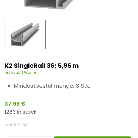
n
t
K2 SingleRail 36; 5,95 m
Lieferzeit:
1 Woche
Mindestbestellmenge: 3 Stk.
37,99
€
1283 in stock
excl. 19% VAT