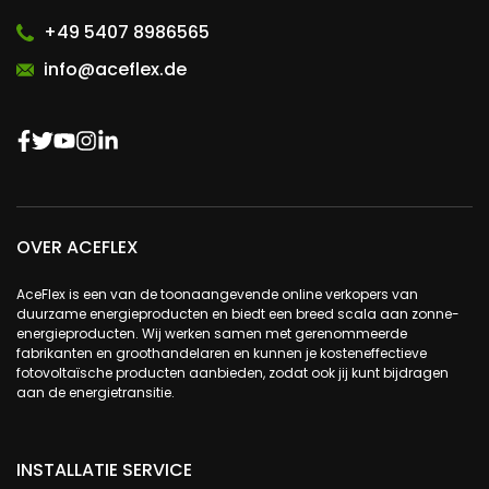
+49 5407 8986565
info@aceflex.de
OVER ACEFLEX
AceFlex is een van de toonaangevende online verkopers van
duurzame energieproducten en biedt een breed scala aan zonne-
energieproducten. Wij werken samen met gerenommeerde
fabrikanten en groothandelaren en kunnen je kosteneffectieve
fotovoltaïsche producten aanbieden, zodat ook jij kunt bijdragen
aan de energietransitie.
INSTALLATIE SERVICE