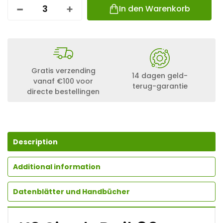
In den Warenkorb
K
2
S
I
N
G
L
Gratis verzending
E
14 dagen geld-
vanaf €100 voor
R
terug-garantie
directe bestellingen
A
I
L
3
6
;
Description
5
,
9
Additional information
5
M
Datenblätter und Handbücher
Q
U
A
N