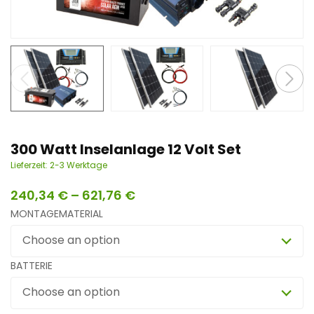
n
t
300 Watt Inselanlage 12 Volt Set
Lieferzeit:
2-3 Werktage
240,34
€
–
621,76
€
MONTAGEMATERIAL
Choose an option
BATTERIE
Choose an option