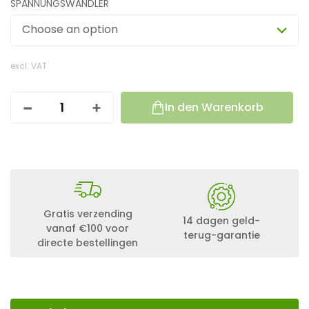
SPANNUNGSWANDLER
Choose an option
excl. VAT
In den Warenkorb
3
0
0
W
A
T
T
I
N
Gratis verzending
14 dagen geld-
S
vanaf €100 voor
terug-garantie
E
directe bestellingen
L
A
N
L
A