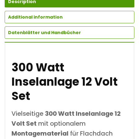
G
Description
E
1
Additional information
2
V
O
Datenblätter und Handbücher
L
T
S
E
T
300 Watt
Q
U
A
Inselanlage 12 Volt
N
T
I
Set
T
Y
Vielseitige
300 Watt Inselanlage 12
Volt Set
mit optionalem
Montagematerial
für Flachdach