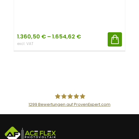
1.360,50
€
–
1.654,62
€
excl. VAT
1299
Bewertungen auf ProvenExpert.com
AceFlex GmbH