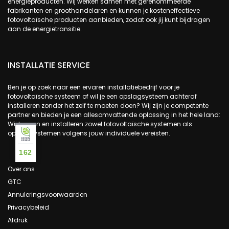
energieproducten. Wij werken samen met gerenommeerde
fabrikanten en groothandelaren en kunnen je kosteneffectieve
fotovoltaïsche producten aanbieden, zodat ook jij kunt bijdragen
aan de energietransitie.
INSTALLATIE SERVICE
Ben je op zoek naar een ervaren installatiebedrijf voor je
fotovoltaïsche systeem of wil je een opslagsysteem achteraf
installeren zonder het zelf te moeten doen? Wij zijn je competente
partner en bieden je een allesomvattende oplossing in het hele land:
Wij leveren en installeren zowel fotovoltaïsche systemen als
opslagsystemen volgens jouw individuele vereisten.
162
Over ons
GTC
Annuleringsvoorwaarden
Privacybeleid
Afdruk