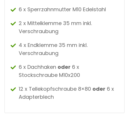
6 x Sperrzahnmutter M10 Edelstahl
2 x Mittelklemme 35 mm inkl.
Verschraubung
4 x Endklemme 35 mm inkl.
Verschraubung
6 x Dachhaken
oder
6 x
Stockschraube M10x200
12 x Tellekopfschraube 8×80
oder
6 x
Adapterblech