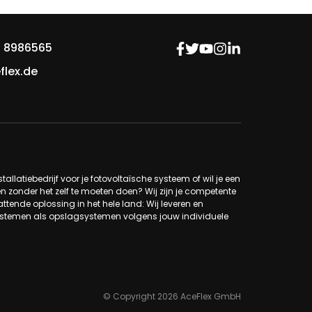
 8986565
flex.de
tallatiebedrijf voor je fotovoltaïsche systeem of wil je een
n zonder het zelf te moeten doen? Wij zijn je competente
ttende oplossing in het hele land: Wij leveren en
systemen als opslagsystemen volgens jouw individuele
© Copyright 2026 AceFlex GmbH