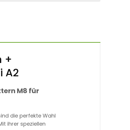
 +
i A2
ern M8 für
ind die perfekte Wahl
 Mit ihrer speziellen