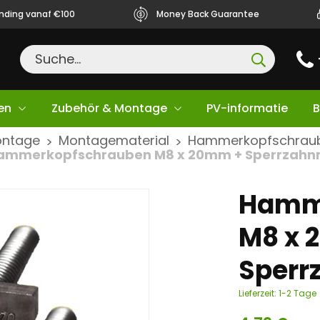
ending vanaf €100
Money Back Guarantee
en
Zubehör & Montage
PV-informatie
B
ontage
Montagematerial
Hammerkopfschraub
>
>
ammerkopfschrauben M8 x 20mm + Sperrzahn
Hamm
M8 x 
Sperr
Lieferzeit:
1-2 Tage