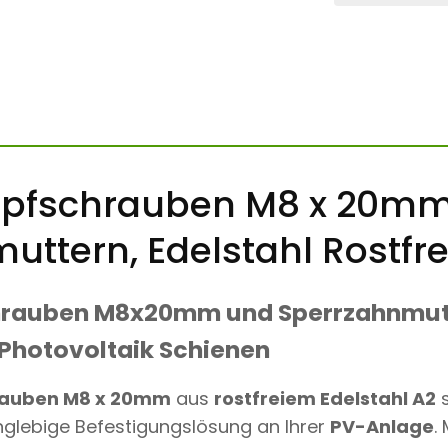
H
R
A
U
B
E
N
M
8
X
fschrauben M8 x 20mm
2
0
M
muttern
, Edelstahl Rostfre
M
+
S
P
auben M8x20mm und Sperrzahnmutt
E
R
 Photovoltaik Schienen
R
Z
A
auben M8 x 20mm
aus
rostfreiem Edelstahl A2
s
H
anglebige Befestigungslösung an Ihrer
PV-Anlage
.
N
M