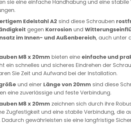
 sie eine einfache Handhabung und eine stabile 
U
T
ungen.
T
E
rtigem Edelstahl A2
sind diese Schrauben
rostf
R
ändigkeit
gegen
Korrosion
und
Witterungseinfl
N
A
nsatz im Innen- und Außenbereich
, auch unter 
2
Q
U
auben M8 x 20mm
bieten eine
einfache und pra
A
N
 ein schnelles und sicheres Eindrehen der Schrau
T
I
en Sie Zeit und Aufwand bei der Installation.
T
Y
größe
und einer
Länge von 20mm
sind diese Schr
en eine zuverlässige und feste Verbindung.
auben M8 x 20mm
zeichnen sich durch ihre Robus
he Zugfestigkeit und eine stabile Verbindung, die 
Dadurch gewährleisten sie eine langfristige Sicherh