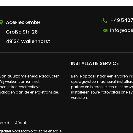
AceFlex GmbH
+49 5407
AceFlex GmbH
info@ace
Große Str. 28
49134 Wallenhorst
INSTALLATIE SERVICE
s van duurzame energieproducten
Ben je op zoek naar een ervaren ins
 Wij werken samen met
opslagsysteem achteraf installere
n je kosteneffectieve
partner en bieden je een allesomva
ijdragen aan de energietransitie.
installeren zowel fotovoltaïsche 
vereisten.
eleid
Afdruk
gtarief voor fotovoltaïsche energie