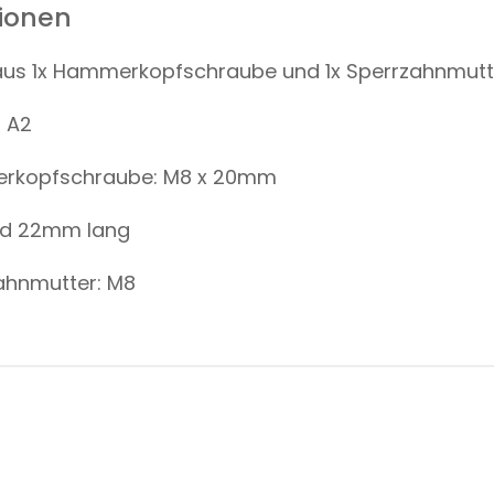
tionen
aus 1x Hammerkopfschraube und 1x Sperrzahnmutt
l A2
kopfschraube: M8 x 20mm
und 22mm lang
hnmutter: M8