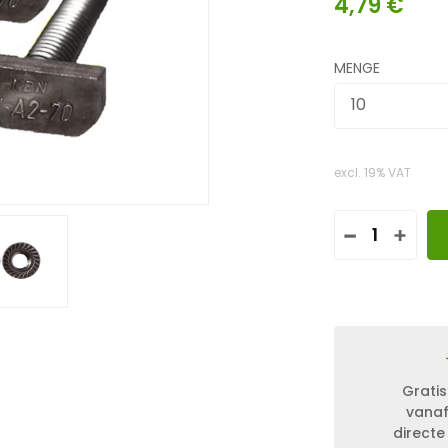
4,79
€
MENGE
10
excl. 19% VAT
H
A
M
M
E
R
K
O
P
Gratis
F
vanaf
S
directe
C