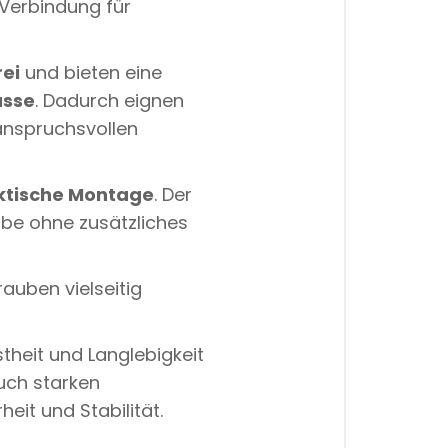
Verbindung für
rei
und bieten eine
üsse
. Dadurch eignen
anspruchsvollen
ktische Montage
. Der
be ohne zusätzliches
auben vielseitig
theit und Langlebigkeit
auch starken
eit und Stabilität.