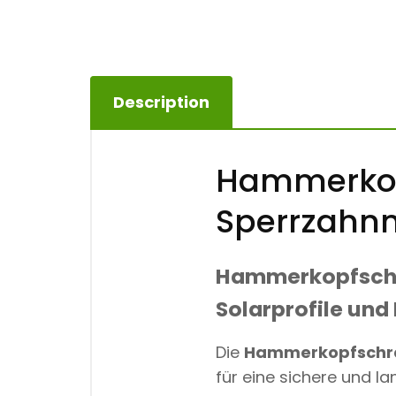
Description
Hammerkop
Sperrzahn
Hammerkopfschr
Solarprofile und
Die
Hammerkopfschr
für eine sichere und l