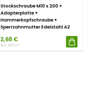
Stockschraube M10 x 200 +
Sperrz
Adapterplatte +
A2
Hammerkopfschraube +
Sperrzahnmutter Edelstahl A2
2,68
€
2,69
excl. 19% VAT
excl. VAT