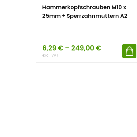
Hammerkopfschrauben M10 x
25mm + Sperrzahnmuttern A2
6,29
€
–
249,00
€
excl. VAT