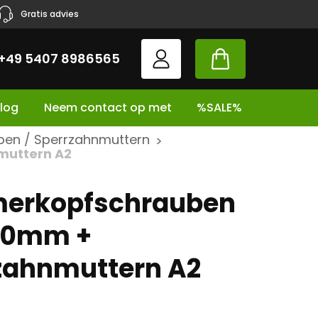
Gratis advies
+49 5407 8986565
log
Neem contact op met
%SALE%
en / Sperrzahnmuttern
>
muttern A2
erkopfschrauben
20mm +
zahnmuttern A2