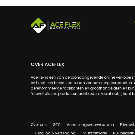
OVER ACEFLEX
AceFlex is een van de toonaangevende online verkoper
en biedt een breed scala aan zonne-energieproducten.
gerenommeerde fabrikanten en groothandelaren en kunne
fotovoltaïsche producten aanbieden, zodat ook jij kunt b
Over ons
GTC
Annuleringsvoorwaarden
Privacyb
Betaling & verzending
PV-informatie
Nul belastin