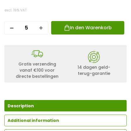
excl. 19% VAT
In den Warenkorb
E
S
D
E
C
C
L
Gratis verzending
I
14 dagen geld-
vanaf €100 voor
C
terug-garantie
directe bestellingen
K
F
I
T
E
V
Description
O
T
R
Additional information
Ä
G