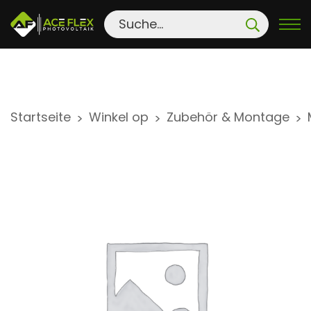
S
Startseite
Winkel op
Zubehör & Montage
>
>
>
k
i
p
t
o
c
o
n
t
e