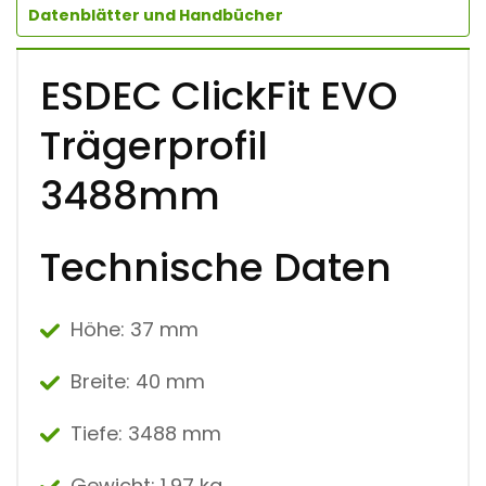
Datenblätter und Handbücher
E
R
P
R
ESDEC ClickFit EVO
O
F
Trägerprofil
I
L
3
3488mm
4
8
8
Technische Daten
M
M
Q
U
Höhe: 37 mm
A
N
T
Breite:
40 mm
I
T
Y
Tiefe:
3488 mm
Gewicht:
1,97 kg