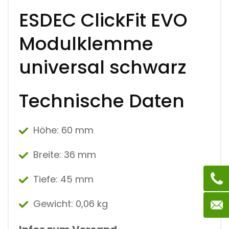
L
E
ESDEC ClickFit EVO
M
M
Modulklemme
E
U
N
universal schwarz
I
V
E
Technische Daten
R
S
A
L
Höhe: 60 mm
S
C
H
Breite:
36 mm
W
A
R
Tiefe:
45 mm
Z
Q
Gewicht:
0,06 kg
U
A
N