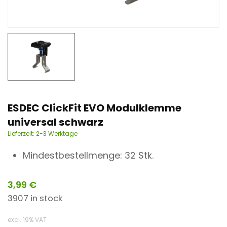
n
t
ESDEC ClickFit EVO Modulklemme
universal schwarz
Lieferzeit:
2-3 Werktage
Mindestbestellmenge: 32 Stk.
3,99
€
3907 in stock
excl. 19% VAT