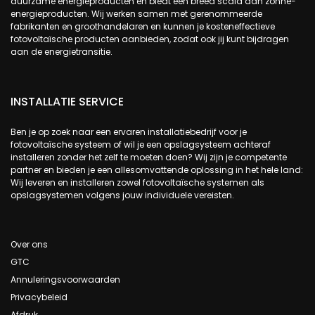
duurzame energieproducten en biedt een breed scala aan zonne-
energieproducten. Wij werken samen met gerenommeerde
fabrikanten en groothandelaren en kunnen je kosteneffectieve
fotovoltaïsche producten aanbieden, zodat ook jij kunt bijdragen
aan de energietransitie.
INSTALLATIE SERVICE
Ben je op zoek naar een ervaren installatiebedrijf voor je
fotovoltaïsche systeem of wil je een opslagsysteem achteraf
installeren zonder het zelf te moeten doen? Wij zijn je competente
partner en bieden je een allesomvattende oplossing in het hele land:
Wij leveren en installeren zowel fotovoltaïsche systemen als
opslagsystemen volgens jouw individuele vereisten.
Over ons
GTC
Annuleringsvoorwaarden
Privacybeleid
Afdruk