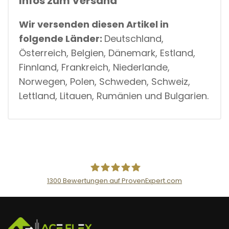
Infos zum Versand
T
I
T
Wir versenden diesen Artikel in
Y
folgende Länder:
Deutschland,
Österreich, Belgien, Dänemark, Estland,
Finnland, Frankreich, Niederlande,
Norwegen, Polen, Schweden, Schweiz,
Lettland, Litauen, Rumänien und Bulgarien.
1300
Bewertungen auf ProvenExpert.com
AceFlex GmbH