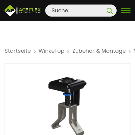
S
Startseite
Winkel op
Zubehör & Montage
>
>
>
k
i
p
t
o
c
o
n
t
e