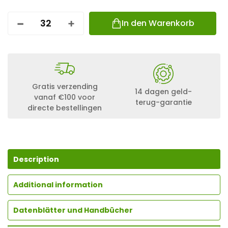
In den Warenkorb
E
S
D
E
C
C
L
Gratis verzending
I
14 dagen geld-
vanaf €100 voor
C
terug-garantie
directe bestellingen
K
F
I
T
E
V
Description
O
M
O
Additional information
D
U
Datenblätter und Handbücher
L
K