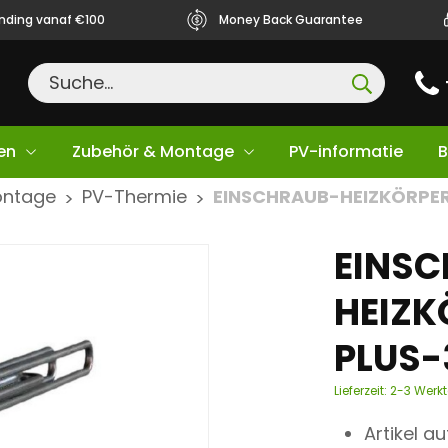
ending vanaf €100
Money Back Guarantee
en
Zubehör & Montage
PV-informatie
B
ontage
PV-Thermie
EINSCHRAUB-HEIZKÖRPER
>
>
EINS
HEIZK
PLUS-
Lieferzeit:
2-3 Werk
Artikel a