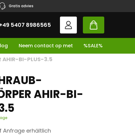
Gratis advies
+49 5407 8986565
log
Neem contact op met
%SALE%
 AHIR-BI-PLUS-3.5
CHRAUB-
ÖRPER AHIR-BI-
3.5
tage
uf Anfrage erhältlich