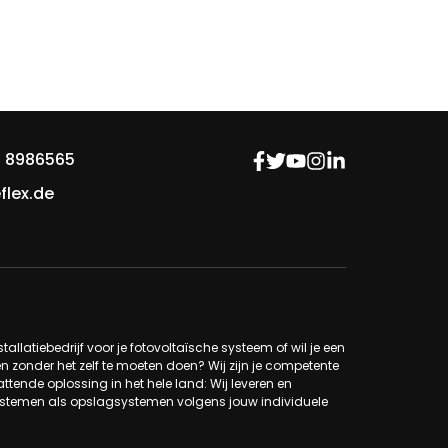
 8986565
flex.de
tallatiebedrijf voor je fotovoltaïsche systeem of wil je een
n zonder het zelf te moeten doen? Wij zijn je competente
ttende oplossing in het hele land: Wij leveren en
systemen als opslagsystemen volgens jouw individuele