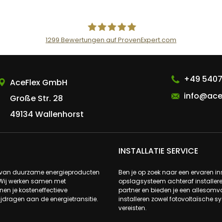
1299
Bewertungen auf ProvenExpert.com
AceFlex GmbH
+49 5407
AceFlex GmbH
info@ace
Große Str. 28
49134 Wallenhorst
INSTALLATIE SERVICE
s van duurzame energieproducten
Ben je op zoek naar een ervaren ins
 Wij werken samen met
opslagsysteem achteraf installere
n je kosteneffectieve
partner en bieden je een allesomva
ijdragen aan de energietransitie.
installeren zowel fotovoltaïsche 
vereisten.