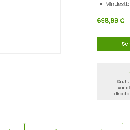
Mindestbe
698,99
€
Se
Gratis
vanaf
directe