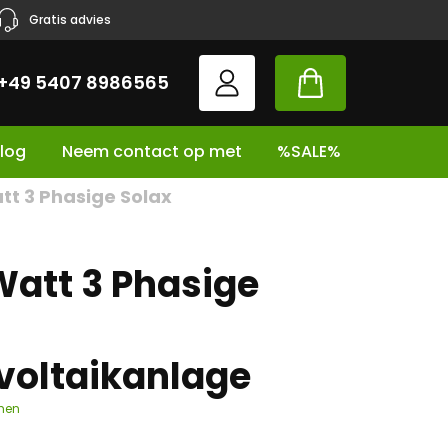
Gratis advies
+49 5407 8986565
log
Neem contact op met
%SALE%
t 3 Phasige Solax
att 3 Phasige
voltaikanlage
chen