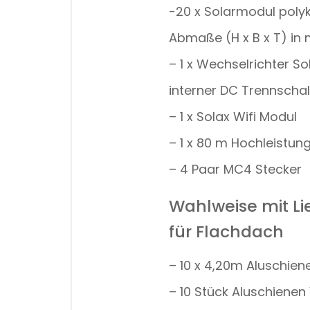
-20 x Solarmodul polyk
Abmaße (H x B x T) i
– 1 x Wechselrichter S
interner DC Trennschal
– 1 x Solax Wifi Modul
– 1 x 80 m Hochleistu
– 4 Paar MC4 Stecker
Wahlweise mit L
für Flachdach
– 10 x 4,20m Aluschi
– 10 Stück Aluschienen