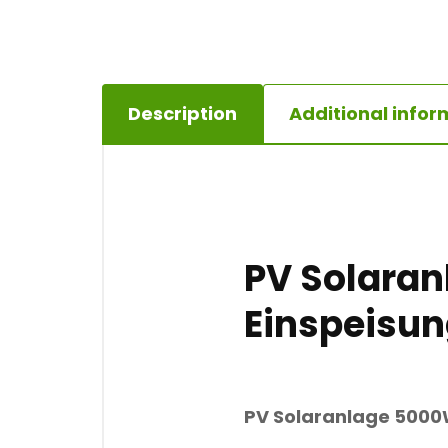
Description
Additional infor
PV Solaran
Einspeisu
PV Solaranlage 500