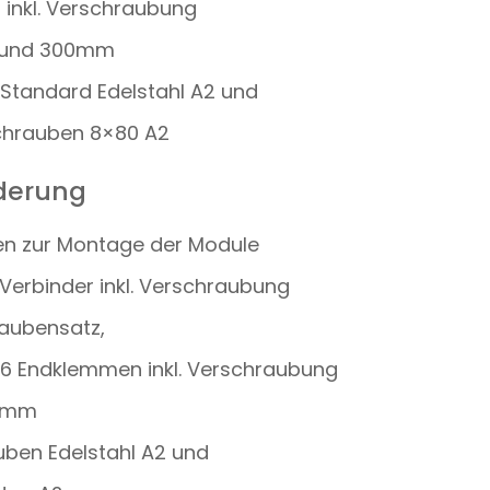
 inkl. Verschraubung
 und 300mm
Standard Edelstahl A2 und
schrauben 8×80 A2
nderung
nen zur Montage der Module
 Verbinder inkl. Verschraubung
raubensatz,
 16 Endklemmen inkl. Verschraubung
00mm
uben Edelstahl A2 und