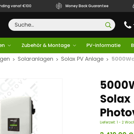
ending vanaf €100
Money Back Guarantee
en
Zubehör & Montage
PV-informatie
B
agen
Solaranlagen
Solax PV Anlage
5000Wat
>
>
>
5000W
Solax
Photo
Lieferzeit:
1 - 2 Wo