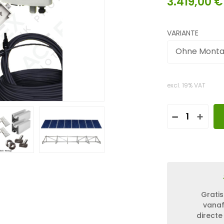
3.419,00
€
VARIANTE
Ohne Monta
excl. 19% VAT
5
0
0
0
W
A
T
T
3
Gratis
P
vanaf
H
directe
A