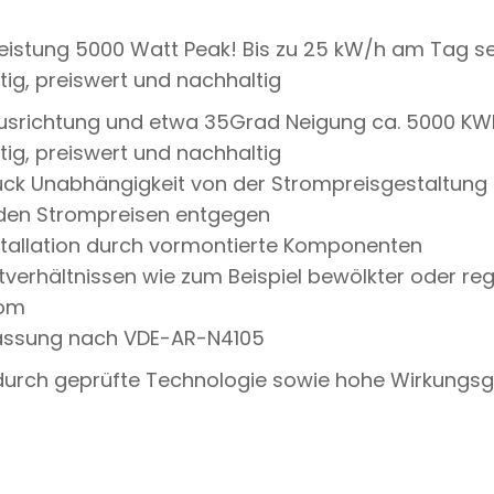
G
E
istung 5000 Watt Peak! Bis zu 25 kW/h am Tag se
Q
U
ig, preiswert und nachhaltig
A
N
usrichtung und etwa 35Grad Neigung ca. 5000 KW
T
ig, preiswert und nachhaltig
I
T
Stück Unabhängigkeit von der Strompreisgestaltung
Y
nden Strompreisen entgegen
nstallation durch vormontierte Komponenten
chtverhältnissen wie zum Beispiel bewölkter oder r
rom
lassung nach VDE-AR-N4105
 durch geprüfte Technologie sowie hohe Wirkungs