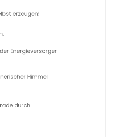
lbst erzeugen!
h.
 der Energieversorger
egnerischer Himmel
grade durch