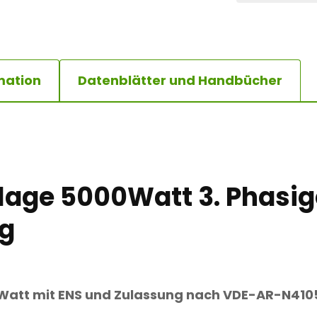
S
I
G
E
S
O
mation
Datenblätter und Handbücher
L
A
X
P
H
O
T
O
V
lage 5000Watt 3. Phasig
O
L
ng
T
A
I
K
A
N
0Watt
mit ENS und Zulassung nach
VDE-AR-N410
L
A