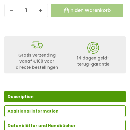
In den Warenkorb
1
2
5
0
W
A
T
T
G
Gratis verzending
14 dagen geld-
R
vanaf €100 voor
terug-garantie
O
directe bestellingen
W
A
T
T
S
O
Description
L
A
Additional information
R
A
N
Datenblätter und Handbücher
L