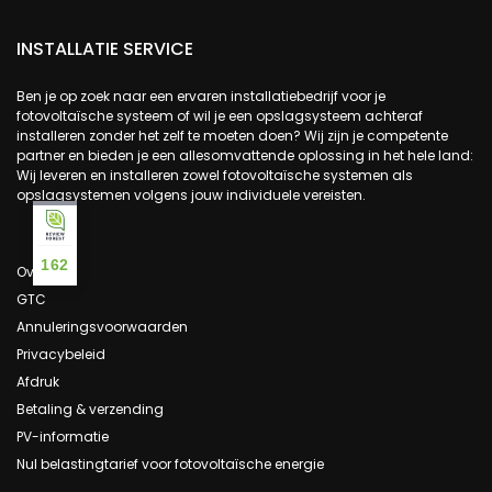
INSTALLATIE SERVICE
Ben je op zoek naar een ervaren installatiebedrijf voor je
fotovoltaïsche systeem of wil je een opslagsysteem achteraf
installeren zonder het zelf te moeten doen? Wij zijn je competente
partner en bieden je een allesomvattende oplossing in het hele land:
Wij leveren en installeren zowel fotovoltaïsche systemen als
opslagsystemen volgens jouw individuele vereisten.
162
Over ons
GTC
Annuleringsvoorwaarden
Privacybeleid
Afdruk
Betaling & verzending
PV-informatie
Nul belastingtarief voor fotovoltaïsche energie