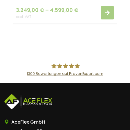
3.249,00
€
–
4.599,00
€
excl. VAT
1300
Bewertungen auf ProvenExpert.com
AceFlex GmbH
AceFlex GmbH