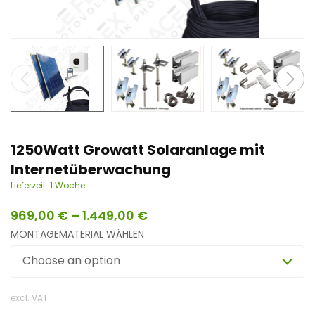
n
t
1250Watt Growatt Solaranlage mit
Internetüberwachung
Lieferzeit:
1 Woche
969,00
€
–
1.449,00
€
MONTAGEMATERIAL WÄHLEN
Choose an option
excl. VAT