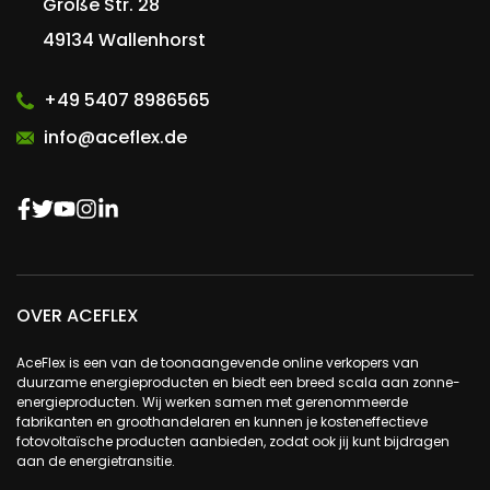
Große Str. 28
49134 Wallenhorst
+49 5407 8986565
info@aceflex.de
OVER ACEFLEX
AceFlex is een van de toonaangevende online verkopers van
duurzame energieproducten en biedt een breed scala aan zonne-
energieproducten. Wij werken samen met gerenommeerde
fabrikanten en groothandelaren en kunnen je kosteneffectieve
fotovoltaïsche producten aanbieden, zodat ook jij kunt bijdragen
aan de energietransitie.