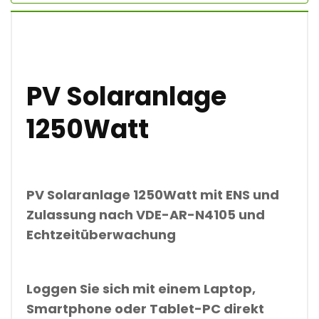
A
G
E
M
I
T
I
PV Solaranlage
N
T
1250Watt
E
R
N
E
T
Ü
PV Solaranlage 1250Watt
mit ENS und
B
E
Zulassung nach
VDE-AR-N4105 und
R
Echtzeitüberwachung
W
A
C
H
Loggen Sie sich mit einem Laptop,
U
N
Smartphone oder Tablet-PC direkt
G