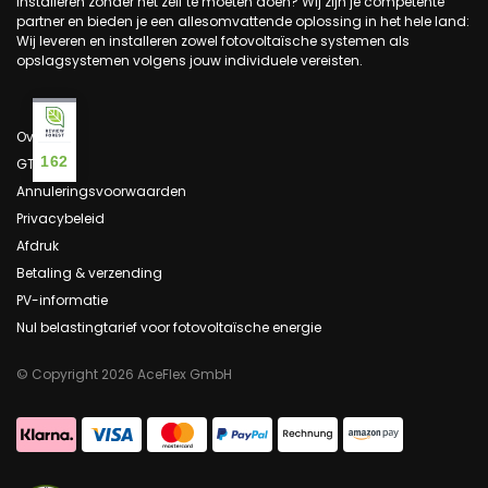
installeren zonder het zelf te moeten doen? Wij zijn je competente
partner en bieden je een allesomvattende oplossing in het hele land:
Wij leveren en installeren zowel fotovoltaïsche systemen als
opslagsystemen volgens jouw individuele vereisten.
Over ons
162
GTC
Annuleringsvoorwaarden
Privacybeleid
Afdruk
Betaling & verzending
PV-informatie
Nul belastingtarief voor fotovoltaïsche energie
© Copyright 2026 AceFlex GmbH