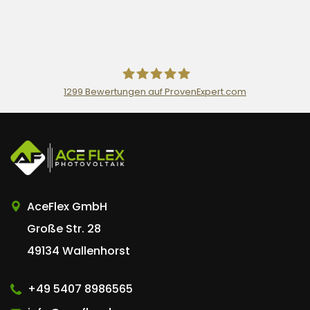
1299
Bewertungen auf ProvenExpert.com
AceFlex GmbH
AceFlex GmbH
Große Str. 28
49134 Wallenhorst
+49 5407 8986565