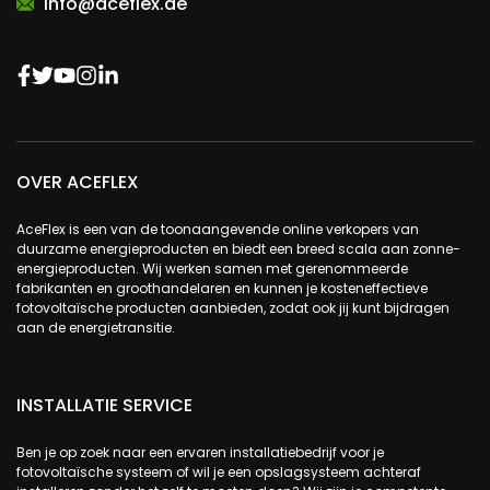
info@aceflex.de
OVER ACEFLEX
AceFlex is een van de toonaangevende online verkopers van
duurzame energieproducten en biedt een breed scala aan zonne-
energieproducten. Wij werken samen met gerenommeerde
fabrikanten en groothandelaren en kunnen je kosteneffectieve
fotovoltaïsche producten aanbieden, zodat ook jij kunt bijdragen
aan de energietransitie.
INSTALLATIE SERVICE
Ben je op zoek naar een ervaren installatiebedrijf voor je
fotovoltaïsche systeem of wil je een opslagsysteem achteraf