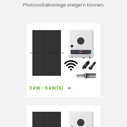
n
Photovoltaikanlage steigern können.
t
3 kW - 5 kW
(6)