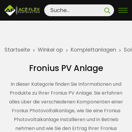
S
Startseite
Winkel op
Komplettanlagen
So
>
>
>
k
i
Fronius PV Anlage
p
t
In dieser Kategorie finden Sie Informationen und
o
Produkte zu Ihrer Fronius PV Anlage. Sie erfahren
c
alles über die verschiedenen Komponenten einer
o
n
Fronius Photovoltaikanlage, wie Sie eine Fronius
t
Photovoltaikanlage installieren und in Betrieb
e
nehmen und wie Sie den Ertrag Ihrer Fronius