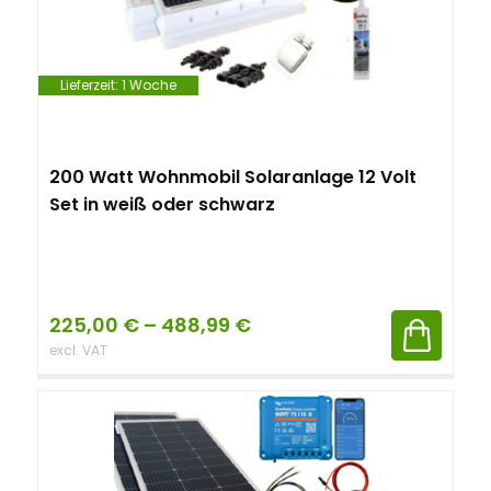
n
t
Lieferzeit:
1 Woche
200 Watt Wohnmobil Solaranlage 12 Volt
Set in weiß oder schwarz
225,00
€
–
488,99
€
excl. VAT