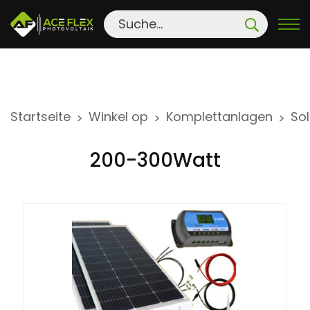
S
Startseite
Winkel op
Komplettanlagen
So
>
>
>
k
i
200-300Watt
p
t
o
c
o
n
t
e