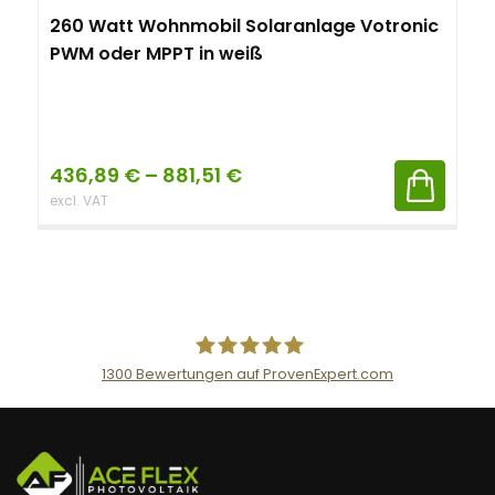
260 Watt Wohnmobil Solaranlage Votronic
PWM oder MPPT in weiß
436,89
€
–
881,51
€
excl. VAT
1300
Bewertungen auf ProvenExpert.com
AceFlex GmbH