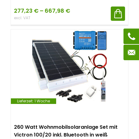
277,23
€
–
667,98
€
excl. VAT
Lieferzeit:
1 Woche
260 Watt Wohnmobilsolaranlage Set mit
Victron 100/20 inkl. Bluetooth in weiß