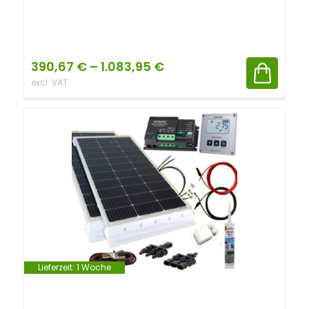
390,67
€
–
1.083,95
€
excl. VAT
Lieferzeit:
1 Woche