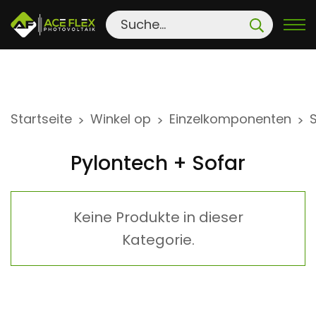
S
Startseite
Winkel op
Einzelkomponenten
>
>
>
k
i
Pylontech + Sofar
p
t
o
Keine Produkte in dieser
c
Kategorie.
o
n
t
e