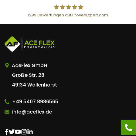
n
t
1299
Bewertungen auf ProvenExpert.com
AceFlex GmbH
AceFlex GmbH
Große Str. 28
49134 Wallenhorst
+49 5407 8986565
info@aceflex.de