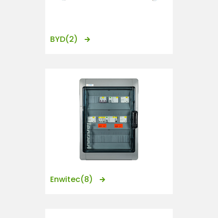
n
t
BYD
(2)
Enwitec
(8)