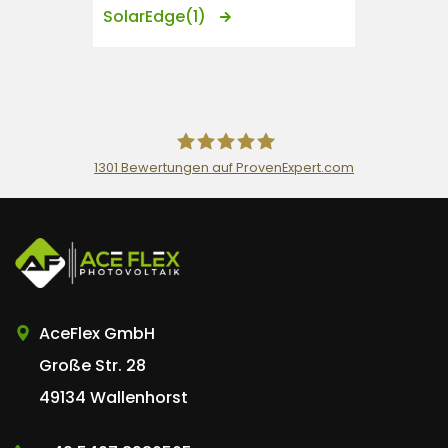
SolarEdge
(1)
1301
Bewertungen auf ProvenExpert.com
AceFlex GmbH
AceFlex GmbH
Große Str. 28
49134 Wallenhorst