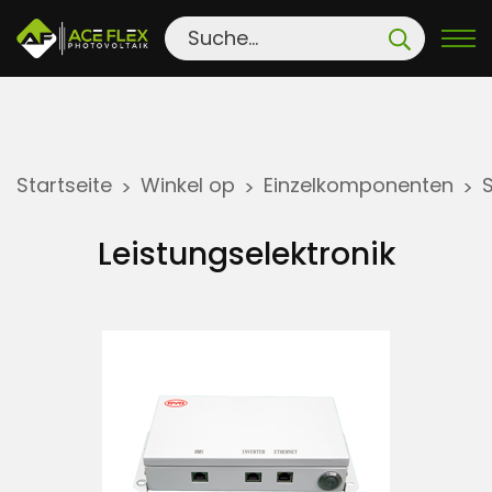
S
Startseite
Winkel op
Einzelkomponenten
>
>
>
k
i
Leistungselektronik
p
t
o
c
o
n
t
e