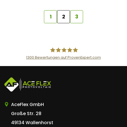
1
2
3
1300
Bewertungen auf ProvenExpert.com
AceFlex GmbH
AceFlex GmbH
Große Str. 28
49134 Wallenhorst