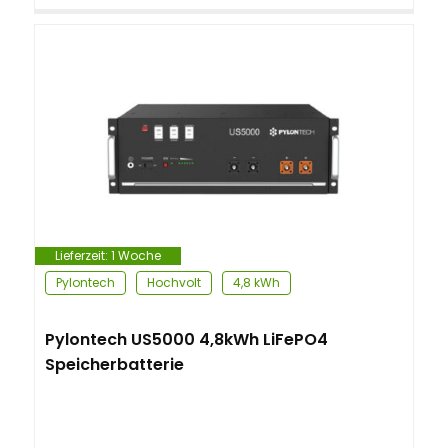
Lieferzeit:
1 Woche
Pylontech
Hochvolt
4,8 kWh
Pylontech US5000 4,8kWh LiFePO4
Speicherbatterie