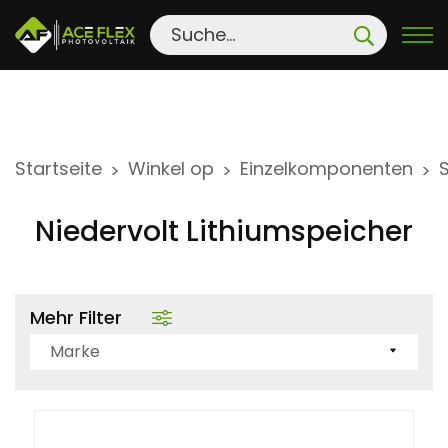
S
Startseite
Winkel op
Einzelkomponenten
>
>
>
k
i
Niedervolt Lithiumspeicher
p
t
o
Mehr Filter
c
o
Marke
n
t
e