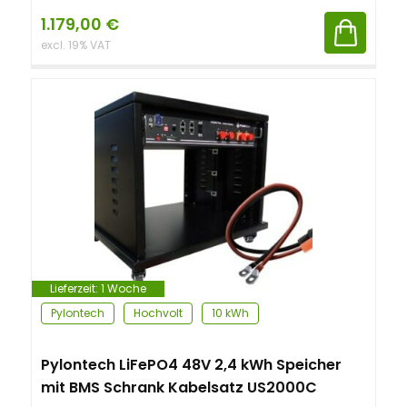
1.179,00
€
excl. 19% VAT
Lieferzeit:
1 Woche
Pylontech
Hochvolt
10 kWh
Pylontech LiFePO4 48V 2,4 kWh Speicher
mit BMS Schrank Kabelsatz US2000C