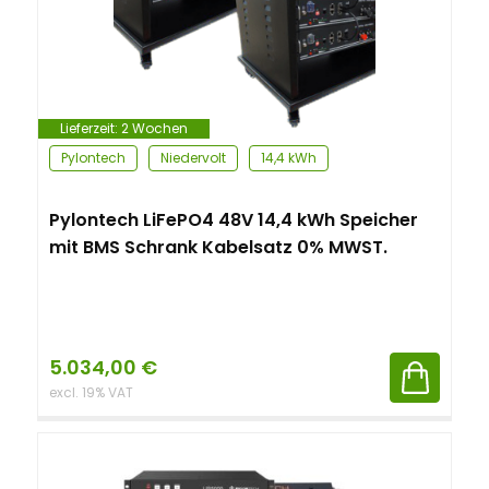
Lieferzeit:
2 Wochen
Pylontech
Niedervolt
14,4 kWh
Pylontech LiFePO4 48V 14,4 kWh Speicher
mit BMS Schrank Kabelsatz 0% MWST.
5.034,00
€
excl. 19% VAT