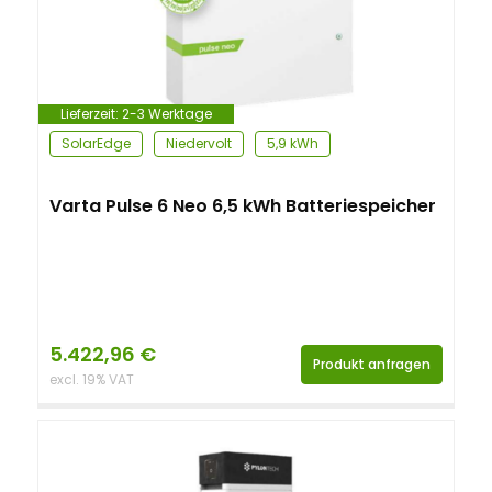
Lieferzeit:
2-3 Werktage
SolarEdge
Niedervolt
5,9 kWh
Varta Pulse 6 Neo 6,5 kWh Batteriespeicher
5.422,96
€
Produkt anfragen
excl. 19% VAT