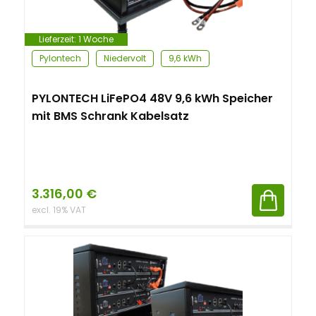
Lieferzeit:
1 Woche
Pylontech
Niedervolt
9,6 kWh
PYLONTECH LiFePO4 48V 9,6 kWh Speicher
mit BMS Schrank Kabelsatz
3.316,00
€
excl. 19% VAT