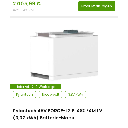
2.005,99
€
Produkt anfragen
excl. 19% VAT
Lieferzeit:
2-3 Werktage
Pylontech
Niedervolt
3,37 kWh
Pylontech 48V FORCE-L2 FL48074M LV
(3,37 kWh) Batterie-Modul