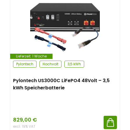
n
t
Lieferzeit:
1 Woche
Pylontech
Hochvolt
3,5 kWh
Pylontech US3000C LiFePO4 48Volt – 3,5
kWh Speicherbatterie
829,00
€
excl. 19% VAT