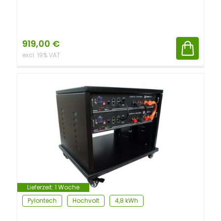
919,00
€
excl. 19% VAT
Lieferzeit:
1 Woche
Pylontech
Hochvolt
4,8 kWh