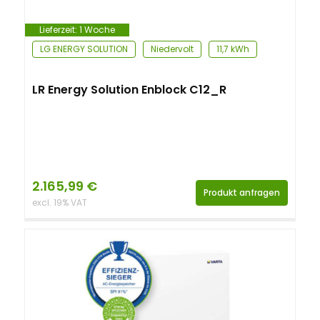
Lieferzeit:
1 Woche
LG ENERGY SOLUTION
Niedervolt
11,7 kWh
LR Energy Solution Enblock C12_R
2.165,99
€
Produkt anfragen
excl. 19% VAT