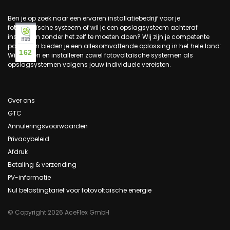
Ben je op zoek naar een ervaren installatiebedrijf voor je
fotovoltaïsche systeem of wil je een opslagsysteem achteraf
installeren zonder het zelf te moeten doen? Wij zijn je competente
partner en bieden je een allesomvattende oplossing in het hele land:
162
Wij leveren en installeren zowel fotovoltaïsche systemen als
opslagsystemen volgens jouw individuele vereisten.
Over ons
GTC
Annuleringsvoorwaarden
Privacybeleid
Afdruk
Betaling & verzending
PV-informatie
Nul belastingtarief voor fotovoltaïsche energie
© Copyright 2026 AceFlex GmbH