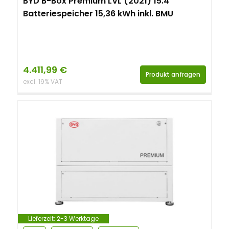
BYD B-Box Premium LVL (2021) 15.4
Batteriespeicher 15,36 kWh inkl. BMU
4.411,99
€
Produkt anfragen
excl. 19% VAT
Lieferzeit:
2-3 Werktage