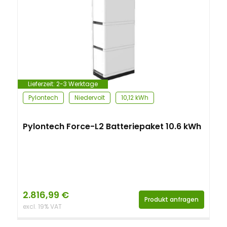
Lieferzeit:
2-3 Werktage
Pylontech
Niedervolt
10,12 kWh
Pylontech Force-L2 Batteriepaket 10.6 kWh
2.816,99
€
Produkt anfragen
excl. 19% VAT