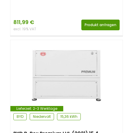
811,99
€
Produkt anfragen
excl. 19% VAT
Lieferzeit:
2-3 Werktage
BYD
Niedervolt
15,36 kWh