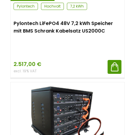
Pylontech
Hochvolt
7,2 kWh
Pylontech LiFePO4 48V 7,2 kWh Speicher
mit BMS Schrank Kabelsatz US2000C
2.517,00
€
excl. 19% VAT