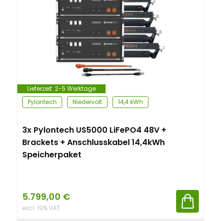
Lieferzeit:
2-5 Werktage
Pylontech
Niedervolt
14,4 kWh
3x Pylontech US5000 LiFePO4 48V +
Brackets + Anschlusskabel 14,4kWh
Speicherpaket
5.799,00
€
excl. 19% VAT