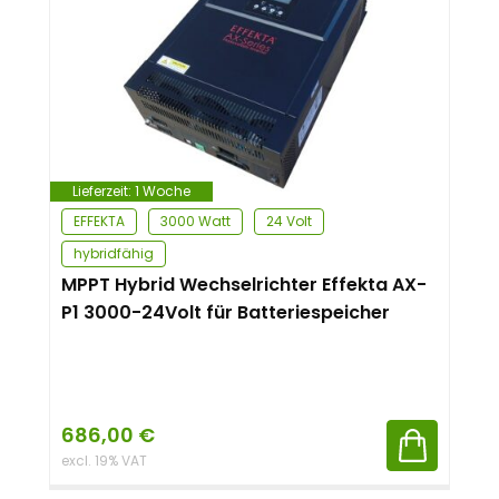
Lieferzeit:
1 Woche
EFFEKTA
3000 Watt
24 Volt
hybridfähig
MPPT Hybrid Wechselrichter Effekta AX-
P1 3000-24Volt für Batteriespeicher
686,00
€
excl. 19% VAT