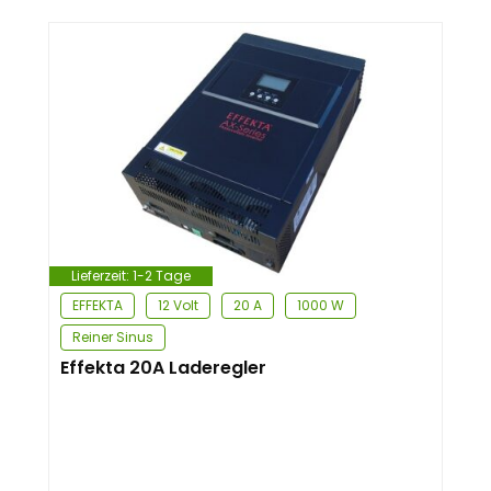
Lieferzeit:
1-2 Tage
EFFEKTA
12 Volt
20 A
1000 W
Reiner Sinus
Effekta 20A Laderegler