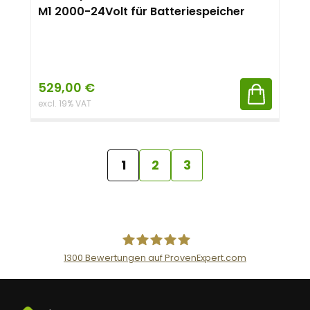
M1 2000-24Volt für Batteriespeicher
529,00
€
excl. 19% VAT
1
2
3
1300
Bewertungen auf ProvenExpert.com
AceFlex GmbH