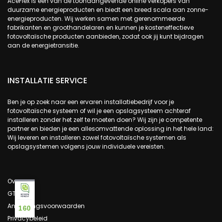
AceFlex is een van de toonaangevende online verkopers van
duurzame energieproducten en biedt een breed scala aan zonne-
energieproducten. Wij werken samen met gerenommeerde
fabrikanten en groothandelaren en kunnen je kosteneffectieve
fotovoltaïsche producten aanbieden, zodat ook jij kunt bijdragen
aan de energietransitie.
INSTALLATIE SERVICE
Ben je op zoek naar een ervaren installatiebedrijf voor je
fotovoltaïsche systeem of wil je een opslagsysteem achteraf
installeren zonder het zelf te moeten doen? Wij zijn je competente
partner en bieden je een allesomvattende oplossing in het hele land:
Wij leveren en installeren zowel fotovoltaïsche systemen als
opslagsystemen volgens jouw individuele vereisten.
Over ons
GTC
Annuleringsvoorwaarden
160
Privacybeleid