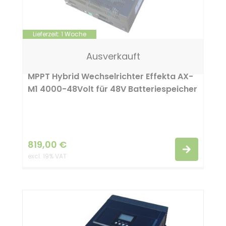
n
t
Lieferzeit:
1 Woche
Ausverkauft
MPPT Hybrid Wechselrichter Effekta AX-
M1 4000-48Volt für 48V Batteriespeicher
819,00
€
excl. 19% VAT