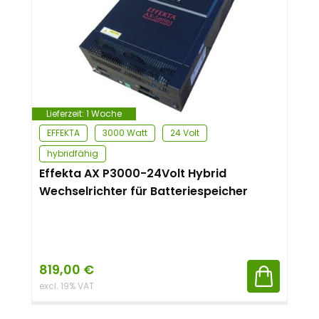
Lieferzeit:
1 Woche
EFFEKTA
3000 Watt
24 Volt
hybridfähig
Effekta AX P3000-24Volt Hybrid
Wechselrichter für Batteriespeicher
819,00
€
excl. 19% VAT