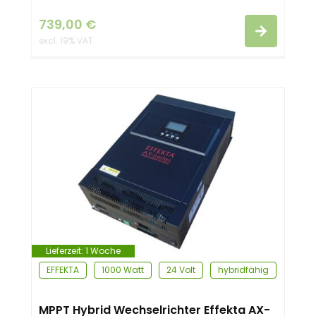
739,00
€
excl. 19% VAT
Lieferzeit:
1 Woche
EFFEKTA
1000 Watt
24 Volt
hybridfähig
MPPT Hybrid Wechselrichter Effekta AX-